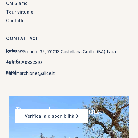
Chi Siamo
Tour virtuale
Contatti
CONTATTACI
Indirizzo
S.C. del Tronco, 32, 70013 Castellana Grotte (BA) Italia
Telefono
+39 347 0833310
Email
fianomarchione@alice.it
Prenota la tua vacanza
Verifica la disponibilità