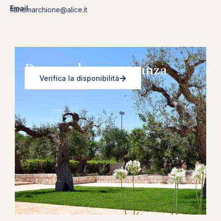
Email
fianomarchione@alice.it
Prenota la tua vacanza
Verifica la disponibilità