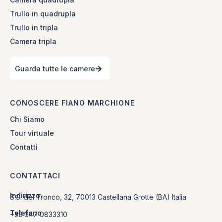
Trullo in quadrupla
Trullo in tripla
Camera tripla
Guarda tutte le camere
CONOSCERE FIANO MARCHIONE
Chi Siamo
Tour virtuale
Contatti
CONTATTACI
Indirizzo
S.C. del Tronco, 32, 70013 Castellana Grotte (BA) Italia
Telefono
+39 347 0833310