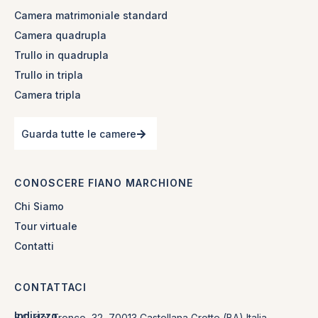
Camera matrimoniale standard
Camera quadrupla
Trullo in quadrupla
Trullo in tripla
Camera tripla
Guarda tutte le camere
CONOSCERE FIANO MARCHIONE
Chi Siamo
Tour virtuale
Contatti
CONTATTACI
Indirizzo
S.C. del Tronco, 32, 70013 Castellana Grotte (BA) Italia