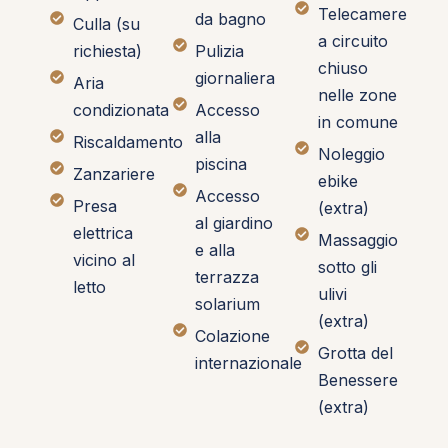
Telecamere
da bagno
Culla (su
a circuito
richiesta)
Pulizia
chiuso
giornaliera
Aria
nelle zone
condizionata
Accesso
in comune
alla
Riscaldamento
Noleggio
piscina
Zanzariere
ebike
Accesso
Presa
(extra)
al giardino
elettrica
Massaggio
e alla
vicino al
sotto gli
terrazza
letto
ulivi
solarium
(extra)
Colazione
Grotta del
internazionale
Benessere
(extra)